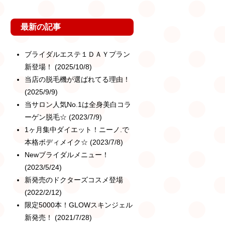
最新の記事
ブライダルエステ１ＤＡＹプラン
新登場！
(2025/10/8)
当店の脱毛機が選ばれてる理由！
(2025/9/9)
当サロン人気No.1は全身美白コラ
ーゲン脱毛☆
(2023/7/9)
1ヶ月集中ダイエット！ニーノ.で
本格ボディメイク☆
(2023/7/8)
Newブライダルメニュー！
(2023/5/24)
新発売のドクターズコスメ登場
(2022/2/12)
限定5000本！GLOWスキンジェル
新発売！
(2021/7/28)