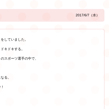
2017/6/7（水）
トをしていました。
くドキドキする。
くのスポーツ選手の中で、
になる。
中！