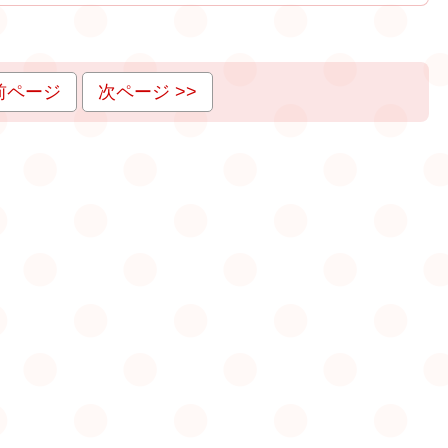
 前ページ
次ページ >>