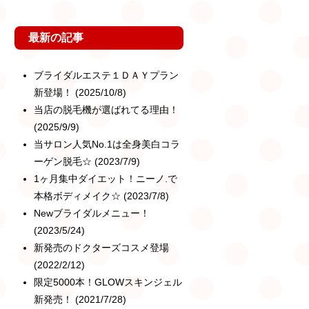
最新の記事
ブライダルエステ１ＤＡＹプラン
新登場！
(2025/10/8)
当店の脱毛機が選ばれてる理由！
(2025/9/9)
当サロン人気No.1は全身美白コラ
ーゲン脱毛☆
(2023/7/9)
1ヶ月集中ダイエット！ニーノ.で
本格ボディメイク☆
(2023/7/8)
Newブライダルメニュー！
(2023/5/24)
新発売のドクターズコスメ登場
(2022/2/12)
限定5000本！GLOWスキンジェル
新発売！
(2021/7/28)