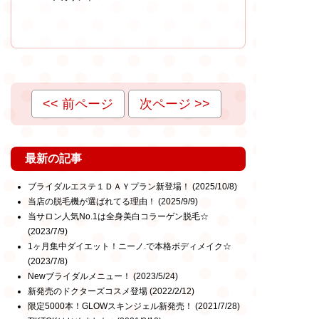
<< 前ページ
次ページ >>
最新の記事
ブライダルエステ１ＤＡＹプラン新登場！
(2025/10/8)
当店の脱毛機が選ばれてる理由！
(2025/9/9)
当サロン人気No.1は全身美白コラーゲン脱毛☆
(2023/7/9)
1ヶ月集中ダイエット！ニーノ.で本格ボディメイク☆
(2023/7/8)
Newブライダルメニュー！
(2023/5/24)
新発売のドクターズコスメ登場
(2022/2/12)
限定5000本！GLOWスキンジェル新発売！
(2021/7/28)