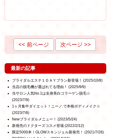
<< 前ページ
次ページ >>
最新の記事
ブライダルエステ１ＤＡＹプラン新登場！
(2025/10/8)
当店の脱毛機が選ばれてる理由！
(2025/9/9)
当サロン人気No.1は全身美白コラーゲン脱毛☆
(2023/7/9)
1ヶ月集中ダイエット！ニーノ.で本格ボディメイク☆
(2023/7/8)
Newブライダルメニュー！
(2023/5/24)
新発売のドクターズコスメ登場
(2022/2/12)
限定5000本！GLOWスキンジェル新発売！
(2021/7/28)